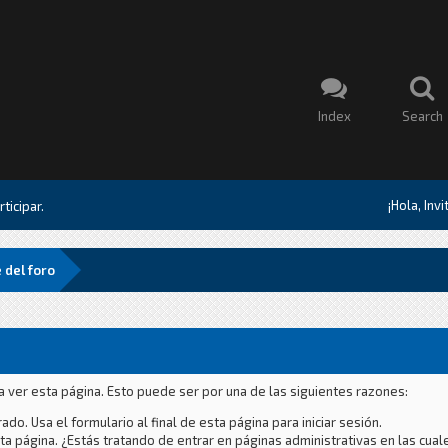
Index
Search
¡Hola, Inv
ticipar.
 del foro
a ver esta página. Esto puede ser por una de las siguientes razones:
ado. Usa el formulario al final de esta página para iniciar sesión.
a página. ¿Estás tratando de entrar en páginas administrativas en las cual