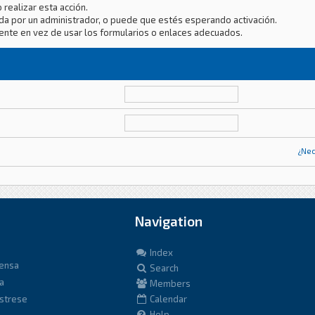
 realizar esta acción.
da por un administrador, o puede que estés esperando activación.
ente en vez de usar los formularios o enlaces adecuados.
¿Nec
Navigation
Index
fensa
Search
a
Members
istrese
Calendar
Help