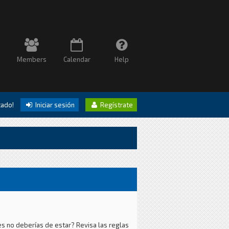
Members
Calendar
Help
itado!
Iniciar sesión
Regístrate
es no deberías de estar? Revisa las reglas