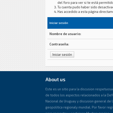
del foro para ver si te está permitido
Tu cuenta pudo haber sido desactiva
Has accedido a esta página directam
Iniciar sesión
Nombre de usuario:
Contraseña:
About us
Este es un sitio para la discusion respetuosa
de todos los aspectos relacionados a la De
Nacional de Uruguay y discusion general de l
geopolitica regionaly mundial. Por favor reg