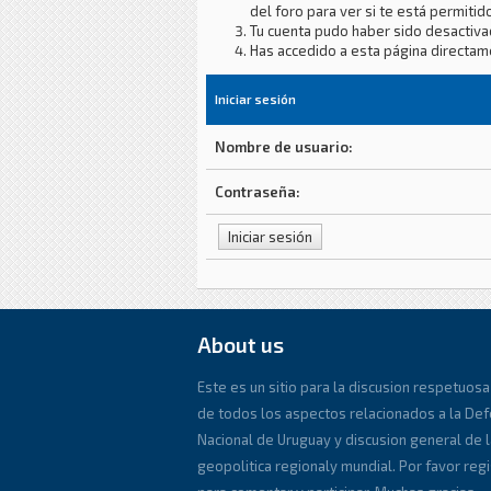
del foro para ver si te está permitido
Tu cuenta pudo haber sido desactiva
Has accedido a esta página directam
Iniciar sesión
Nombre de usuario:
Contraseña:
About us
Este es un sitio para la discusion respetuosa
de todos los aspectos relacionados a la De
Nacional de Uruguay y discusion general de l
geopolitica regionaly mundial. Por favor reg