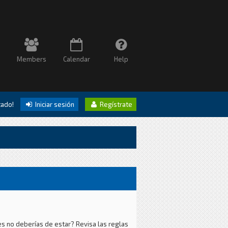
Members
Calendar
Help
itado!
Iniciar sesión
Regístrate
es no deberías de estar? Revisa las reglas