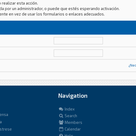
 realizar esta acción.
da por un administrador, o puede que estés esperando activación.
ente en vez de usar los formularios o enlaces adecuados.
¿Nec
Navigation
Index
fensa
Search
a
Members
istrese
Calendar
Help