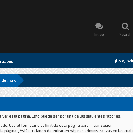
Index
Search
¡Hola, Inv
ticipar.
 del foro
a ver esta página. Esto puede ser por una de las siguientes razones:
ado. Usa el formulario al final de esta página para iniciar sesión.
a página. ¿Estás tratando de entrar en páginas administrativas en las cual