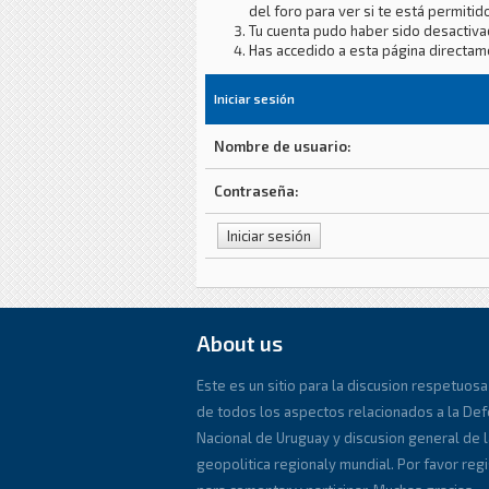
del foro para ver si te está permitido
Tu cuenta pudo haber sido desactiva
Has accedido a esta página directam
Iniciar sesión
Nombre de usuario:
Contraseña:
About us
Este es un sitio para la discusion respetuosa
de todos los aspectos relacionados a la De
Nacional de Uruguay y discusion general de l
geopolitica regionaly mundial. Por favor reg