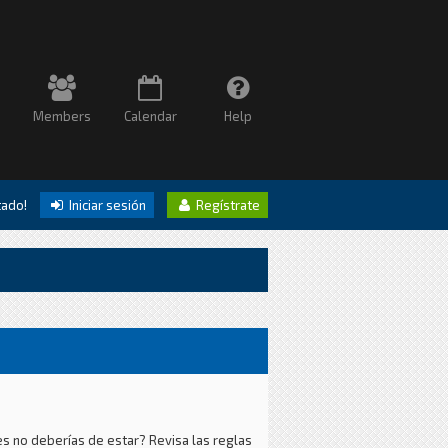
Members
Calendar
Help
itado!
Iniciar sesión
Regístrate
es no deberías de estar? Revisa las reglas