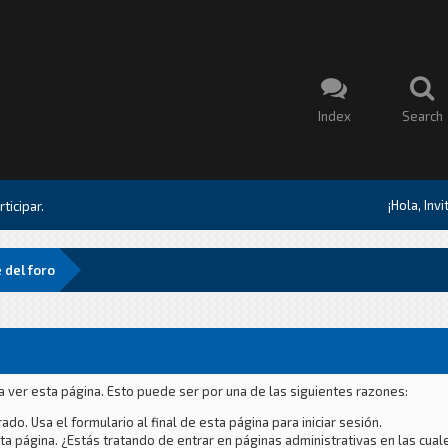
Index
Search
¡Hola, Inv
ticipar.
 del foro
a ver esta página. Esto puede ser por una de las siguientes razones:
ado. Usa el formulario al final de esta página para iniciar sesión.
a página. ¿Estás tratando de entrar en páginas administrativas en las cual