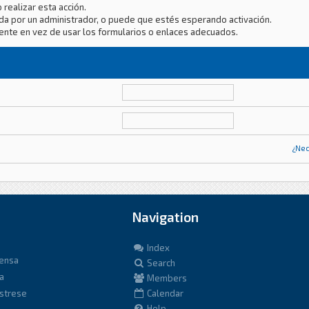
 realizar esta acción.
da por un administrador, o puede que estés esperando activación.
ente en vez de usar los formularios o enlaces adecuados.
¿Nec
Navigation
Index
fensa
Search
a
Members
istrese
Calendar
Help