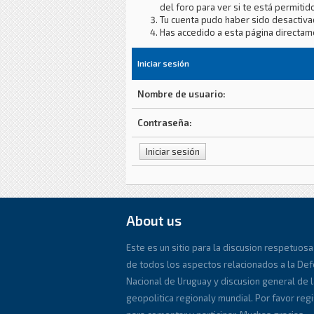
del foro para ver si te está permitido
Tu cuenta pudo haber sido desactiva
Has accedido a esta página directam
Iniciar sesión
Nombre de usuario:
Contraseña:
About us
Este es un sitio para la discusion respetuosa
de todos los aspectos relacionados a la De
Nacional de Uruguay y discusion general de l
geopolitica regionaly mundial. Por favor reg