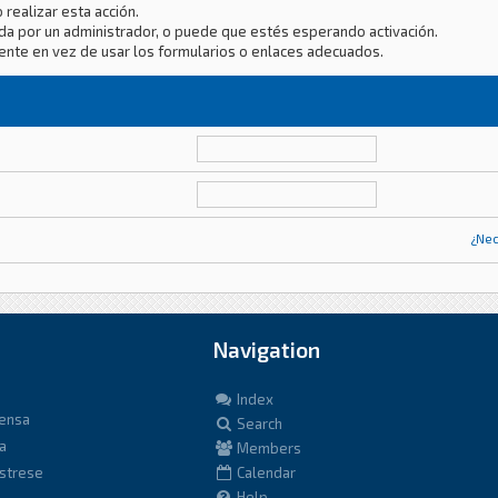
 realizar esta acción.
da por un administrador, o puede que estés esperando activación.
ente en vez de usar los formularios o enlaces adecuados.
¿Nec
Navigation
Index
fensa
Search
a
Members
istrese
Calendar
Help