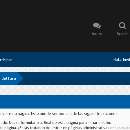
Index
Search
¡Hola, Inv
ticipar.
 del foro
a ver esta página. Esto puede ser por una de las siguientes razones:
ado. Usa el formulario al final de esta página para iniciar sesión.
a página. ¿Estás tratando de entrar en páginas administrativas en las cual