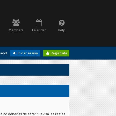
Members
Calendar
Help
itado!
Iniciar sesión
Regístrate
es no deberías de estar? Revisa las reglas