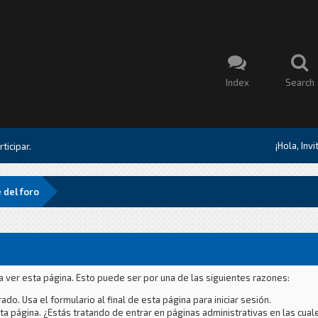
Index
Search
¡Hola, Inv
ticipar.
 del foro
a ver esta página. Esto puede ser por una de las siguientes razones:
ado. Usa el formulario al final de esta página para iniciar sesión.
a página. ¿Estás tratando de entrar en páginas administrativas en las cual