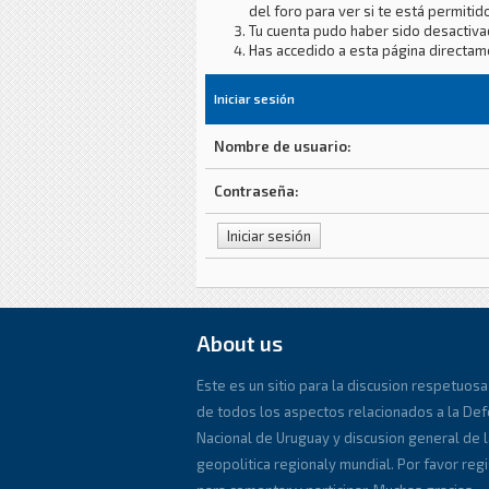
del foro para ver si te está permitido
Tu cuenta pudo haber sido desactiva
Has accedido a esta página directam
Iniciar sesión
Nombre de usuario:
Contraseña:
About us
Este es un sitio para la discusion respetuosa
de todos los aspectos relacionados a la De
Nacional de Uruguay y discusion general de l
geopolitica regionaly mundial. Por favor reg