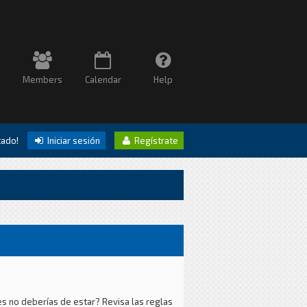
Members
Calendar
Help
itado!
Iniciar sesión
Regístrate
es no deberías de estar? Revisa las reglas