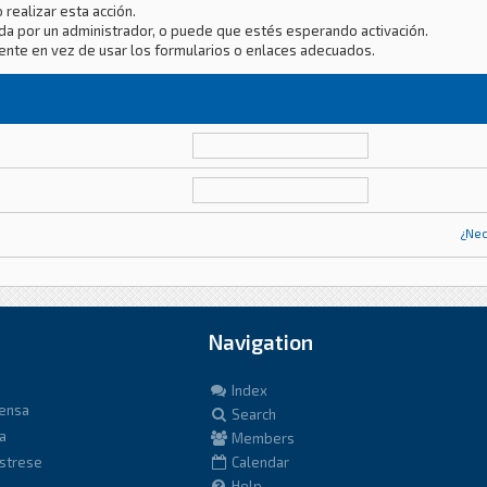
 realizar esta acción.
da por un administrador, o puede que estés esperando activación.
ente en vez de usar los formularios o enlaces adecuados.
¿Nec
Navigation
Index
fensa
Search
a
Members
istrese
Calendar
Help