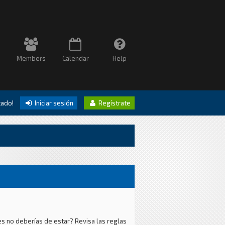
Members
Calendar
Help
itado!
Iniciar sesión
Regístrate
es no deberías de estar? Revisa las reglas