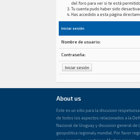
del foro para ver si te está permitido
Tu cuenta pudo haber sido desactiva
Has accedido a esta página directam
Iniciar sesión
Nombre de usuario:
Contraseña:
About us
Este es un sitio para la discusion respetuosa
de todos los aspectos relacionados a la De
Nacional de Uruguay y discusion general de l
geopolitica regionaly mundial. Por favor reg