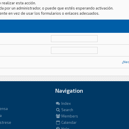
 realizar esta acción.
da por un administrador, o puede que estés esperando activación.
ente en vez de usar los formularios o enlaces adecuados.
¿Nec
Navigation
Index
fensa
Search
a
Members
istrese
Calendar
Help