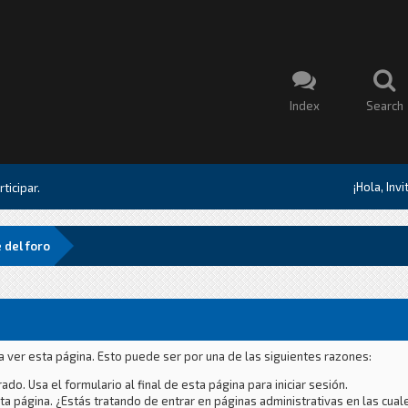
Index
Search
¡Hola, Inv
ticipar.
 del foro
a ver esta página. Esto puede ser por una de las siguientes razones:
ado. Usa el formulario al final de esta página para iniciar sesión.
a página. ¿Estás tratando de entrar en páginas administrativas en las cual