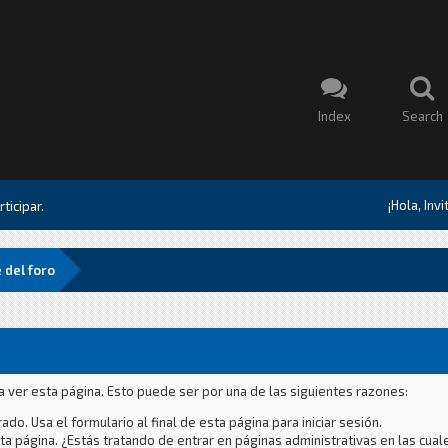
Index
Search
¡Hola, Inv
ticipar.
 del foro
a ver esta página. Esto puede ser por una de las siguientes razones:
ado. Usa el formulario al final de esta página para iniciar sesión.
a página. ¿Estás tratando de entrar en páginas administrativas en las cual