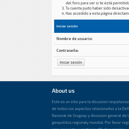
del foro para ver si te está permitido
Tu cuenta pudo haber sido desactiva
Has accedido a esta página directam
Iniciar sesión
Nombre de usuario:
Contraseña:
About us
Este es un sitio para la discusion respetuosa
de todos los aspectos relacionados a la De
Nacional de Uruguay y discusion general de l
geopolitica regionaly mundial. Por favor reg