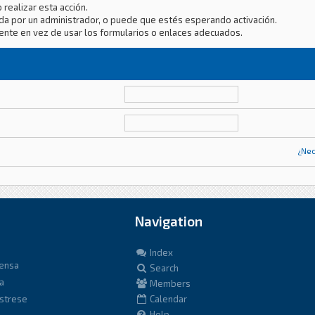
 realizar esta acción.
da por un administrador, o puede que estés esperando activación.
ente en vez de usar los formularios o enlaces adecuados.
¿Nec
Navigation
Index
fensa
Search
a
Members
istrese
Calendar
Help