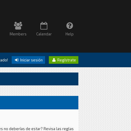
Members
Calendar
Help
itado!
Iniciar sesión
Regístrate
es no deberías de estar? Revisa las reglas