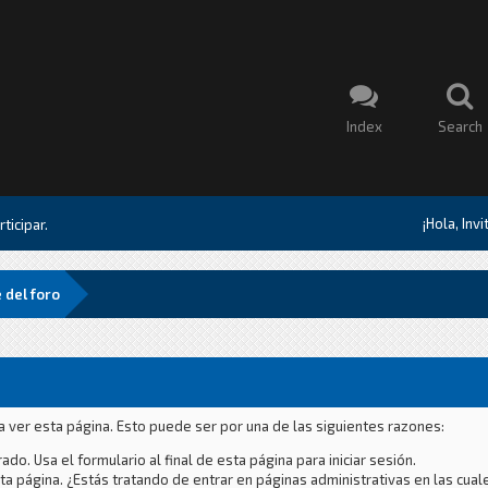
Index
Search
¡Hola, Inv
ticipar.
 del foro
a ver esta página. Esto puede ser por una de las siguientes razones:
ado. Usa el formulario al final de esta página para iniciar sesión.
a página. ¿Estás tratando de entrar en páginas administrativas en las cual