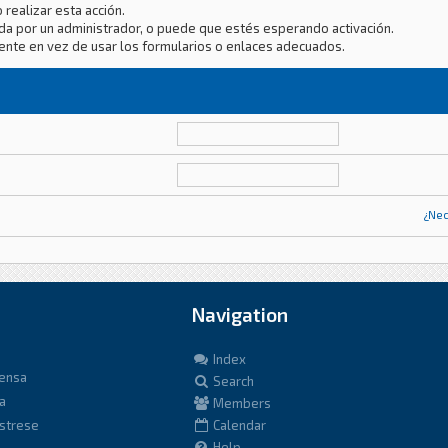
 realizar esta acción.
da por un administrador, o puede que estés esperando activación.
ente en vez de usar los formularios o enlaces adecuados.
¿Nec
Navigation
Index
fensa
Search
a
Members
istrese
Calendar
Help