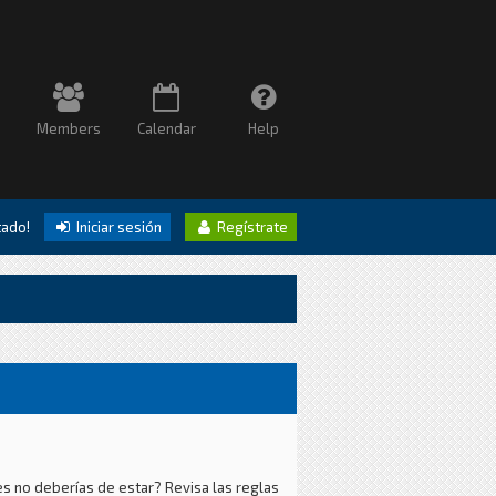
Members
Calendar
Help
itado!
Iniciar sesión
Regístrate
es no deberías de estar? Revisa las reglas