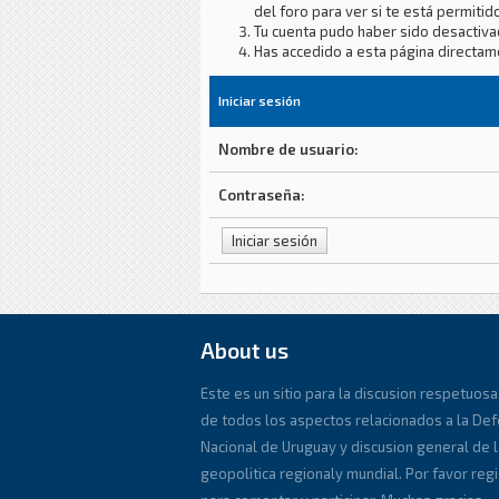
del foro para ver si te está permitido
Tu cuenta pudo haber sido desactiva
Has accedido a esta página directam
Iniciar sesión
Nombre de usuario:
Contraseña:
About us
Este es un sitio para la discusion respetuosa
de todos los aspectos relacionados a la De
Nacional de Uruguay y discusion general de l
geopolitica regionaly mundial. Por favor reg