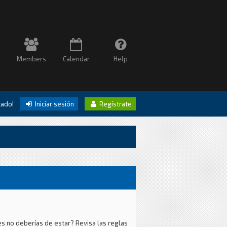
Members
Calendar
Help
itado!
Iniciar sesión
Regístrate
es no deberías de estar? Revisa las reglas