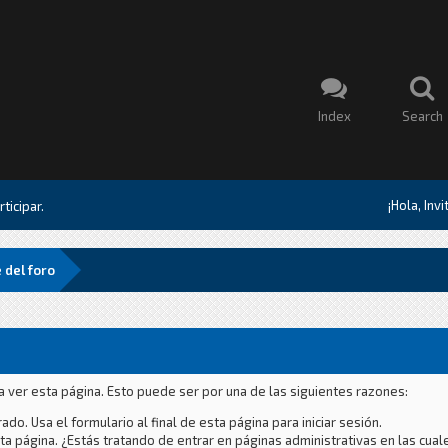
Index
Search
¡Hola, Inv
ticipar.
 del foro
a ver esta página. Esto puede ser por una de las siguientes razones:
ado. Usa el formulario al final de esta página para iniciar sesión.
a página. ¿Estás tratando de entrar en páginas administrativas en las cual