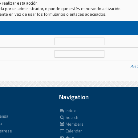
 realizar esta acción.
da por un administrador, o puede que estés esperando activación.
ente en vez de usar los formularios o enlaces adecuados.
¿Nec
Navigation
Index
fensa
Search
a
Members
istrese
Calendar
Help