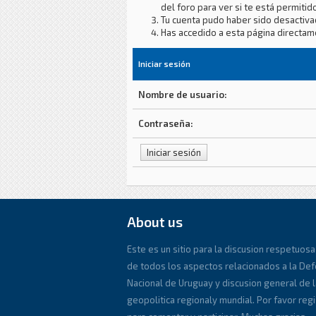
del foro para ver si te está permitido
Tu cuenta pudo haber sido desactiva
Has accedido a esta página directam
Iniciar sesión
Nombre de usuario:
Contraseña:
About us
Este es un sitio para la discusion respetuosa
de todos los aspectos relacionados a la De
Nacional de Uruguay y discusion general de l
geopolitica regionaly mundial. Por favor reg