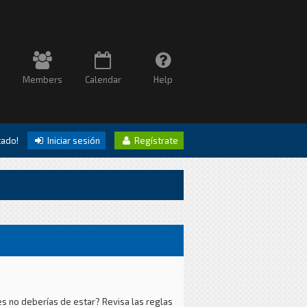
Members
Calendar
Help
itado!
Iniciar sesión
Regístrate
es no deberías de estar? Revisa las reglas