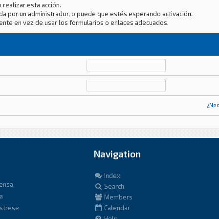
 realizar esta acción.
da por un administrador, o puede que estés esperando activación.
ente en vez de usar los formularios o enlaces adecuados.
¿Nec
Navigation
Index
fensa
Search
a
Members
istrese
Calendar
Help