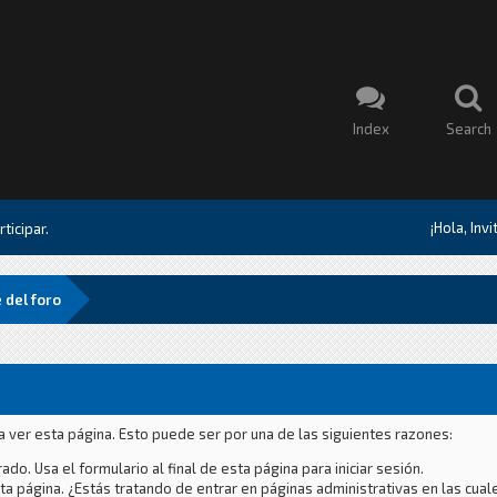
Index
Search
¡Hola, Inv
ticipar.
 del foro
a ver esta página. Esto puede ser por una de las siguientes razones:
ado. Usa el formulario al final de esta página para iniciar sesión.
a página. ¿Estás tratando de entrar en páginas administrativas en las cual