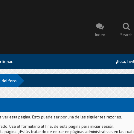
Index
Search
¡Hola, Inv
ticipar.
 del foro
a ver esta página. Esto puede ser por una de las siguientes razones:
ado. Usa el formulario al final de esta página para iniciar sesión.
a página. ¿Estás tratando de entrar en páginas administrativas en las cual