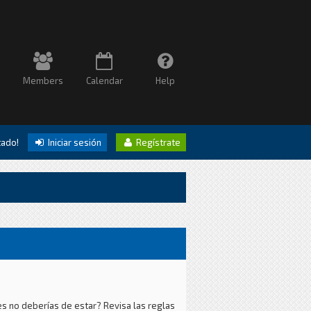
Members
Calendar
Help
itado!
Iniciar sesión
Regístrate
es no deberías de estar? Revisa las reglas