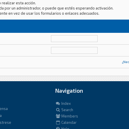
 realizar esta acción.
da por un administrador, o puede que estés esperando activación.
ente en vez de usar los formularios o enlaces adecuados.
¿Nec
Navigation
Index
fensa
Search
a
Members
istrese
Calendar
Help