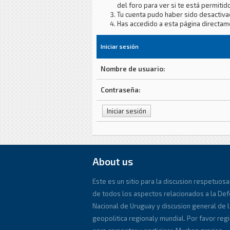
del foro para ver si te está permitido
Tu cuenta pudo haber sido desactiva
Has accedido a esta página directam
Iniciar sesión
Nombre de usuario:
Contraseña:
About us
Este es un sitio para la discusion respetuosa
de todos los aspectos relacionados a la De
Nacional de Uruguay y discusion general de l
geopolitica regionaly mundial. Por favor reg