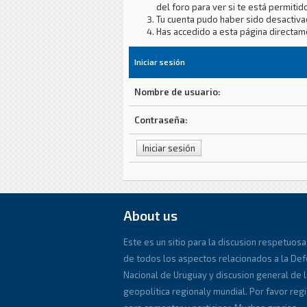
del foro para ver si te está permitido
Tu cuenta pudo haber sido desactiva
Has accedido a esta página directam
Iniciar sesión
Nombre de usuario:
Contraseña:
About us
Este es un sitio para la discusion respetuosa
de todos los aspectos relacionados a la De
Nacional de Uruguay y discusion general de l
geopolitica regionaly mundial. Por favor reg