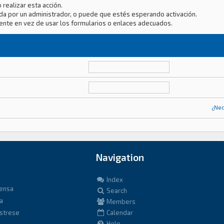
 realizar esta acción.
da por un administrador, o puede que estés esperando activación.
ente en vez de usar los formularios o enlaces adecuados.
¿Nec
Navigation
Index
fensa
Search
a
Members
istrese
Calendar
Help