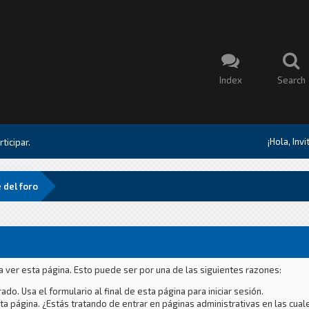
Index
Search
¡Hola, Inv
ticipar.
 del foro
a ver esta página. Esto puede ser por una de las siguientes razones:
ado. Usa el formulario al final de esta página para iniciar sesión.
a página. ¿Estás tratando de entrar en páginas administrativas en las cual