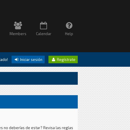
Members
Calendar
Help
itado!
Iniciar sesión
Regístrate
es no deberías de estar? Revisa las reglas