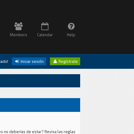
Members
Calendar
Help
itado!
Iniciar sesión
Regístrate
es no deberías de estar? Revisa las reglas