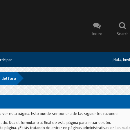
Index
Search
¡Hola, Inv
ticipar.
 del foro
a ver esta página. Esto puede ser por una de las siguientes razones:
ado. Usa el formulario al final de esta página para iniciar sesión.
a página. ¿Estás tratando de entrar en páginas administrativas en las cual