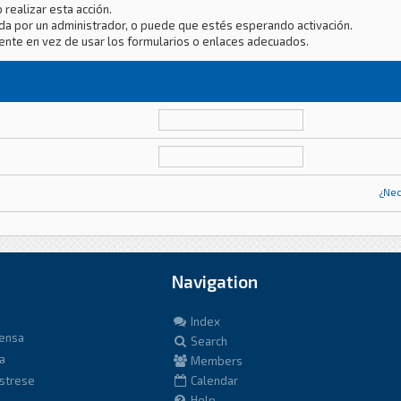
 realizar esta acción.
da por un administrador, o puede que estés esperando activación.
ente en vez de usar los formularios o enlaces adecuados.
¿Nec
Navigation
Index
fensa
Search
a
Members
istrese
Calendar
Help