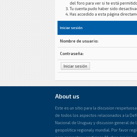
del foro para ver si te está permitido
Tu cuenta pudo haber sido desactiva
Has accedido a esta página directam
Iniciar sesión
Nombre de usuario:
Contraseña:
About us
Este es un sitio para la discusion respetuosa
de todos los aspectos relacionados a la De
Nacional de Uruguay y discusion general de l
geopolitica regionaly mundial. Por favor reg