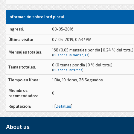
Información sobre lord piscui
Ingresó:
08-05-2016
Última visita:
07-05-2019, 02:37 PM
168 (0.05 mensajes por día | 0.24 % del total)
Mensajes totales:
(
Buscar sus mensajes
)
0 (0 temas por día | 0 % del total)
Temas totales:
(
Buscar sus temas
)
Tiempo en línea:
1 Día, 10 Horas, 26 Segundos
Miembros
0
recomendados:
Reputación:
1
[
Detalles
]
About us