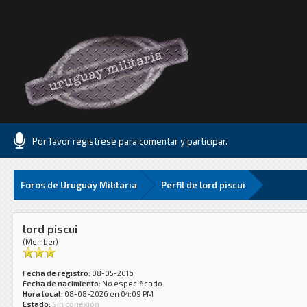
Por favor registrese para comentar y participar.
Foros de Uruguay Militaria
Perfil de lord piscui
lord piscui
(Member)
Fecha de registro:
08-05-2016
Fecha de nacimiento:
No especificado
Hora local:
08-08-2026 en 04:09 PM
Estado:
Sin conexión