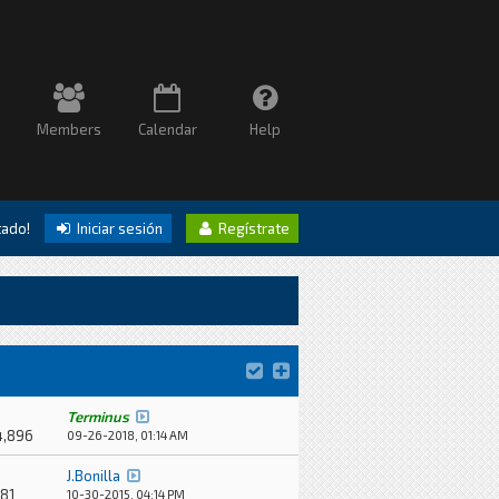
Members
Calendar
Help
itado!
Iniciar sesión
Regístrate
Terminus
4,896
09-26-2018, 01:14 AM
J.Bonilla
81
10-30-2015, 04:14 PM