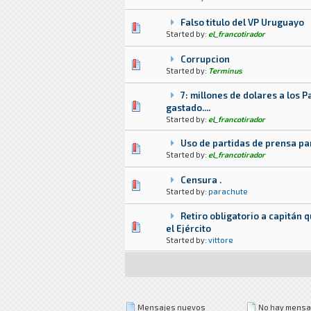
Falso titulo del VP Uruguayo
0 voto(s) - Media 0 de 5
1
2
3
4
5
Started by:
el_francotirador
Corrupcion
0 voto(s) - Media 0 de 5
1
2
3
4
5
Started by:
Terminus
7: millones de dolares a los 
0 voto(s) - Media 0 de 5
1
2
3
4
5
gastado....
Started by:
el_francotirador
Uso de partidas de prensa para
0 voto(s) - Media 0 de 5
1
2
3
4
5
Started by:
el_francotirador
Censura .
0 voto(s) - Media 0 de 5
1
2
3
4
5
Started by:
parachute
Retiro obligatorio a capitán 
0 voto(s) - Media 0 de 5
1
2
3
4
5
el Ejército
Started by:
vittore
Mensajes nuevos
No hay mensa