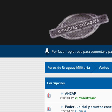
Por favor registrese para comentar y par
Foros de Uruguay Militaria
Varios
Corrupcion
ANCAP
0 voto(s) - Media 0 de 5
1
2
3
4
5
Started by:
el_francotirador
Poder Judicial y asuntos con
0 voto(s) - Media 0 de 5
1
2
3
4
5
Started by:
J.Bonilla