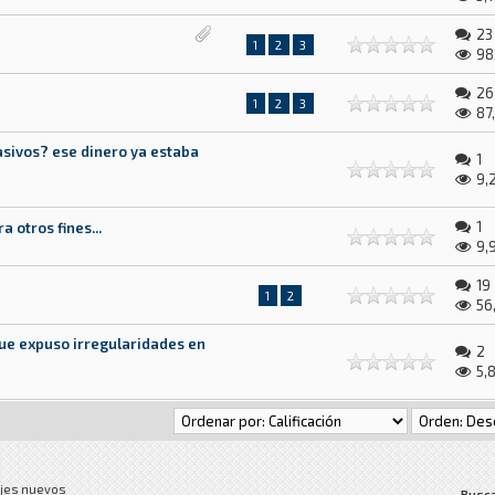
23
1
2
3
98
26
1
2
3
87
Pasivos? ese dinero ya estaba
1
9,
1
 otros fines...
9,
19
1
2
56
que expuso irregularidades en
2
5,
jes nuevos
Busca