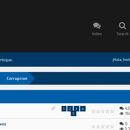
Index
Search
¡Hola, Inv
ticipar.
Corrupcion
42
1
2
3
4
15
5
0
exos
5,7