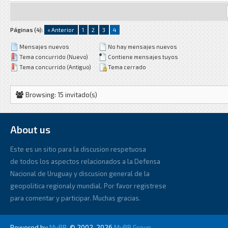
Páginas (4):
« Anterior
1
2
3
4
Mensajes nuevos
No hay mensajes nuevos
Tema concurrido (Nuevo)
Contiene mensajes tuyos
Tema concurrido (Antiguo)
Tema cerrado
Browsing: 15 invitado(s)
About us
Este es un sitio para la discusion respetuosa
de todos los aspectos relacionados a la Defensa
Nacional de Uruguay y discusion general de la
geopolitica regionaly mundial. Por favor registrese
para comentar y participar. Muchas gracias.
Powered by
MyBB
, © 2002-2026
MyBB Group
.