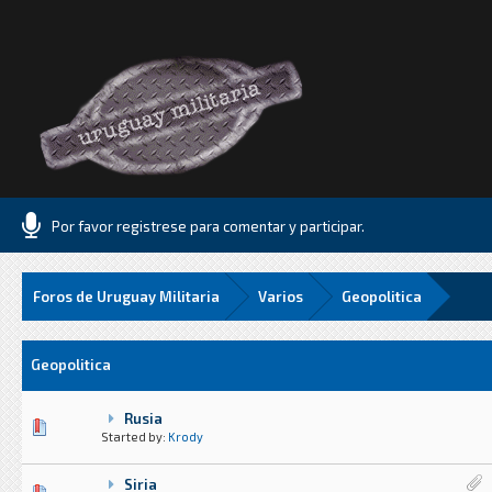
Por favor registrese para comentar y participar.
Foros de Uruguay Militaria
Varios
Geopolitica
Geopolitica
Rusia
5 voto(s) - Media 1.8 de 5
1
2
3
4
5
Started by:
Krody
Siria