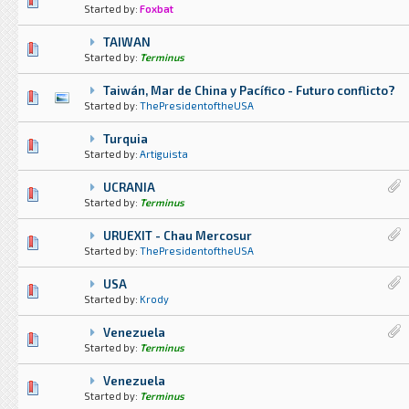
0 voto(s) - Media 0 de 5
1
2
3
4
5
Started by:
Foxbat
TAIWAN
0 voto(s) - Media 0 de 5
1
2
3
4
5
Started by:
Terminus
Taiwán, Mar de China y Pacífico - Futuro conflicto?
1 voto(s) - Media 3 de 5
1
2
3
4
5
Started by:
ThePresidentoftheUSA
Turquia
0 voto(s) - Media 0 de 5
1
2
3
4
5
Started by:
Artiguista
UCRANIA
5 voto(s) - Media 1 de 5
1
2
3
4
5
Started by:
Terminus
URUEXIT - Chau Mercosur
1 voto(s) - Media 1 de 5
1
2
3
4
5
Started by:
ThePresidentoftheUSA
USA
7 voto(s) - Media 2 de 5
1
2
3
4
5
Started by:
Krody
Venezuela
4 voto(s) - Media 2.5 de 5
1
2
3
4
5
Started by:
Terminus
Venezuela
0 voto(s) - Media 0 de 5
1
2
3
4
5
Started by:
Terminus