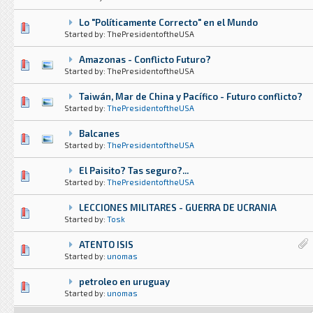
Lo "Políticamente Correcto" en el Mundo
0 voto(s) - Media 0 de 5
1
2
3
4
5
Started by: ThePresidentoftheUSA
Amazonas - Conflicto Futuro?
0 voto(s) - Media 0 de 5
1
2
3
4
5
Started by: ThePresidentoftheUSA
Taiwán, Mar de China y Pacífico - Futuro conflicto?
1 voto(s) - Media 3 de 5
1
2
3
4
5
Started by:
ThePresidentoftheUSA
Balcanes
0 voto(s) - Media 0 de 5
1
2
3
4
5
Started by:
ThePresidentoftheUSA
El Paisito? Tas seguro?...
0 voto(s) - Media 0 de 5
1
2
3
4
5
Started by:
ThePresidentoftheUSA
LECCIONES MILITARES - GUERRA DE UCRANIA
0 voto(s) - Media 0 de 5
1
2
3
4
5
Started by:
Tosk
ATENTO ISIS
2 voto(s) - Media 3 de 5
1
2
3
4
5
Started by:
unomas
petroleo en uruguay
0 voto(s) - Media 0 de 5
1
2
3
4
5
Started by:
unomas