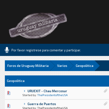
Por favor registrese para comentar y participar.
Foros de Uruguay Militaria
Varios
Geopolitica
Geopolitica
URUEXIT - Chau Mercosur
1 voto(s) - Media 1 de 5
1
2
3
4
5
Started by:
ThePresidentoftheUSA
Guerra de Puertos
1 voto(s) - Media 1 de 5
1
2
3
4
5
Started by: ThePresidentoftheUSA