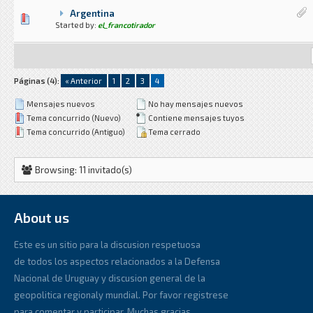
Argentina
9 voto(s) - Media 1 de 5
1
2
3
4
5
Started by:
el_francotirador
Páginas (4):
« Anterior
1
2
3
4
Mensajes nuevos
No hay mensajes nuevos
Tema concurrido (Nuevo)
Contiene mensajes tuyos
Tema concurrido (Antiguo)
Tema cerrado
Browsing: 11 invitado(s)
About us
Este es un sitio para la discusion respetuosa
de todos los aspectos relacionados a la Defensa
Nacional de Uruguay y discusion general de la
geopolitica regionaly mundial. Por favor registrese
para comentar y participar. Muchas gracias.