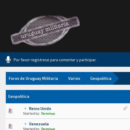
Por favor registrese para comentar y participar.
Foros de Uruguay Militaria
Varios
Geopolitica
Geopolitica
Reino Unido
6 voto(s) - Media 1.83 de 5
1
2
3
4
5
Started by:
Terminus
Venezuela
0 voto(s) - Media 0 de 5
1
2
3
4
5
Started by:
Terminus