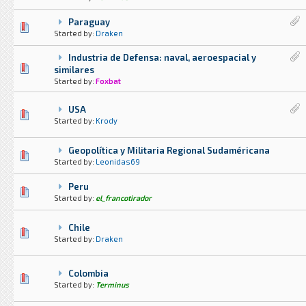
Paraguay
4 voto(s) - Media 2 de 5
1
2
3
4
5
Started by:
Draken
Industria de Defensa: naval, aeroespacial y
0 voto(s) - Media 0 de 5
1
2
3
4
5
similares
Started by:
Foxbat
USA
7 voto(s) - Media 2 de 5
1
2
3
4
5
Started by:
Krody
Geopolítica y Militaria Regional Sudaméricana
0 voto(s) - Media 0 de 5
1
2
3
4
5
Started by:
Leonidas69
Peru
1 voto(s) - Media 1 de 5
1
2
3
4
5
Started by:
el_francotirador
Chile
11 voto(s) - Media 1.73 de 5
1
2
3
4
5
Started by:
Draken
Colombia
7 voto(s) - Media 1.71 de 5
1
2
3
4
5
Started by:
Terminus