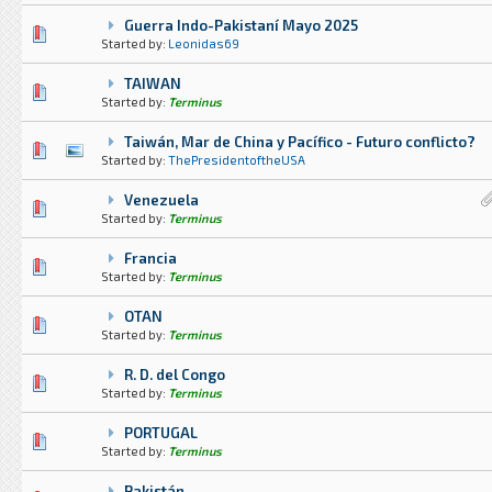
Guerra Indo-Pakistaní Mayo 2025
0 voto(s) - Media 0 de 5
1
2
3
4
5
Started by:
Leonidas69
TAIWAN
0 voto(s) - Media 0 de 5
1
2
3
4
5
Started by:
Terminus
Taiwán, Mar de China y Pacífico - Futuro conflicto?
1 voto(s) - Media 3 de 5
1
2
3
4
5
Started by:
ThePresidentoftheUSA
Venezuela
4 voto(s) - Media 2.5 de 5
1
2
3
4
5
Started by:
Terminus
Francia
1 voto(s) - Media 1 de 5
1
2
3
4
5
Started by:
Terminus
OTAN
0 voto(s) - Media 0 de 5
1
2
3
4
5
Started by:
Terminus
R. D. del Congo
0 voto(s) - Media 0 de 5
1
2
3
4
5
Started by:
Terminus
PORTUGAL
0 voto(s) - Media 0 de 5
1
2
3
4
5
Started by:
Terminus
Pakistán