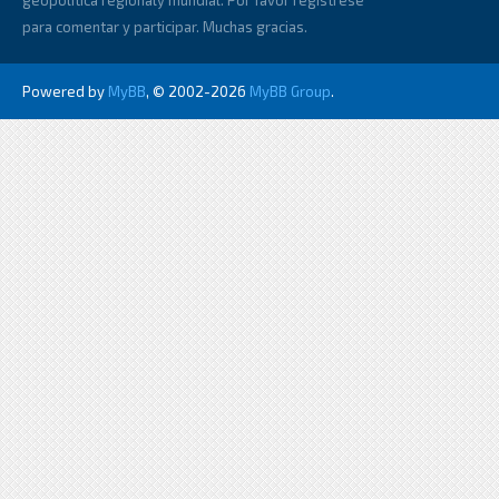
geopolitica regionaly mundial. Por favor registrese
para comentar y participar. Muchas gracias.
Powered by
MyBB
, © 2002-2026
MyBB Group
.