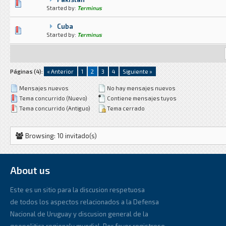
0 voto(s) - Media 0 de 5
1
2
3
4
5
Started by:
Terminus
Cuba
0 voto(s) - Media 0 de 5
1
2
3
4
5
Started by:
Terminus
Páginas (4):
« Anterior
1
2
3
4
Siguiente »
Mensajes nuevos
No hay mensajes nuevos
Tema concurrido (Nuevo)
Contiene mensajes tuyos
Tema concurrido (Antiguo)
Tema cerrado
Browsing: 10 invitado(s)
About us
Este es un sitio para la discusion respetuosa
de todos los aspectos relacionados a la Defensa
Nacional de Uruguay y discusion general de la