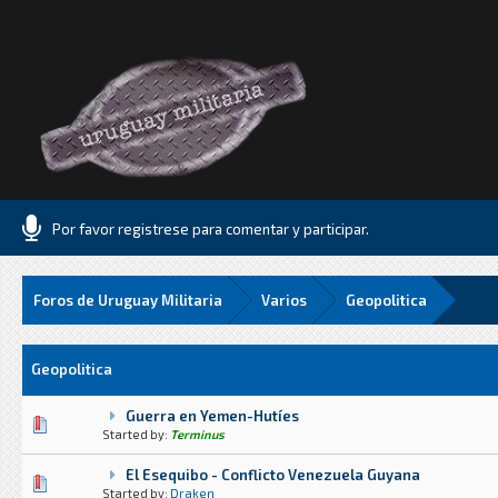
Por favor registrese para comentar y participar.
Foros de Uruguay Militaria
Varios
Geopolitica
Geopolitica
Guerra en Yemen-Hutíes
0 voto(s) - Media 0 de 5
1
2
3
4
5
Started by:
Terminus
El Esequibo - Conflicto Venezuela Guyana
0 voto(s) - Media 0 de 5
1
2
3
4
5
Started by:
Draken