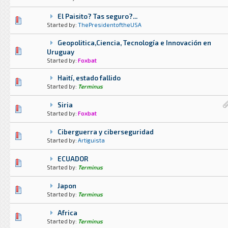
El Paisito? Tas seguro?...
0 voto(s) - Media 0 de 5
1
2
3
4
5
Started by:
ThePresidentoftheUSA
Geopolitica,Ciencia, Tecnología e Innovación en
0 voto(s) - Media 0 de 5
1
2
3
4
5
Uruguay
Started by:
Foxbat
Haití, estado fallido
0 voto(s) - Media 0 de 5
1
2
3
4
5
Started by:
Terminus
Siria
0 voto(s) - Media 0 de 5
1
2
3
4
5
Started by:
Foxbat
Ciberguerra y ciberseguridad
0 voto(s) - Media 0 de 5
1
2
3
4
5
Started by:
Artiguista
ECUADOR
0 voto(s) - Media 0 de 5
1
2
3
4
5
Started by:
Terminus
Japon
3 voto(s) - Media 2.33 de 5
1
2
3
4
5
Started by:
Terminus
Africa
0 voto(s) - Media 0 de 5
1
2
3
4
5
Started by:
Terminus