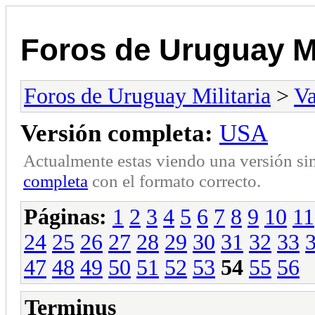
Foros de Uruguay Mi
Foros de Uruguay Militaria
>
Va
Versión completa:
USA
Actualmente estas viendo una versión si
completa
con el formato correcto.
Páginas:
1
2
3
4
5
6
7
8
9
10
11
24
25
26
27
28
29
30
31
32
33
47
48
49
50
51
52
53
54
55
56
Terminus