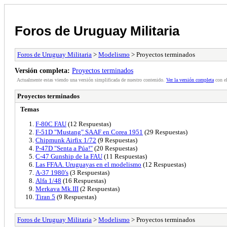
Foros de Uruguay Militaria
Foros de Uruguay Militaria
>
Modelismo
> Proyectos terminados
Versión completa:
Proyectos terminados
Actualmente estas viendo una versión simplificada de nuestro contenido.
Ver la versión completa
con el
Proyectos terminados
Temas
F-80C FAU
(12 Respuestas)
F-51D "Mustang" SAAF en Corea 1951
(29 Respuestas)
Chipmunk Airfix 1/72
(9 Respuestas)
P-47D "Senta a Púa!"
(20 Respuestas)
C-47 Gunship de la FAU
(11 Respuestas)
Las FFAA. Uruguayas en el modelismo
(12 Respuestas)
A-37 1980's
(3 Respuestas)
Alfa 1/48
(16 Respuestas)
Merkava Mk.III
(2 Respuestas)
Tiran 5
(9 Respuestas)
Foros de Uruguay Militaria
>
Modelismo
> Proyectos terminados