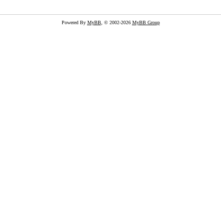
Powered By
MyBB
, © 2002-2026
MyBB Group